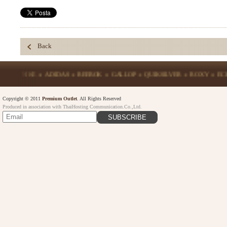
Back
NIKE
ADIDAS
REEBOK
GALLOP
QUIKSILVER
ROXY
ECKO
U
Copyright © 2011
Premium Outlet
. All Rights Reserved
Produced in association with ThaiHosting Communication.Co.,Ltd.